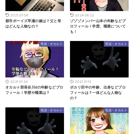
2021.07.08
2024.08.22
都市ボーイズ早瀬の嫁は？父と母
ゾゾゾメンバー山本の年齢などプ
はどんな人物なの？
ロフィール！学歴、職業について
も！
怪談・オカルト
怪談・オカルト
2021.01.24
2021.01.13
オカルト部長谷川dの年齢などプロ
ポカリ田中の年齢、出身などプロ
フィール！学歴や職業は？
フィールは？一体どんな人物な
の？
怪談・オカルト
怪談・オカルト