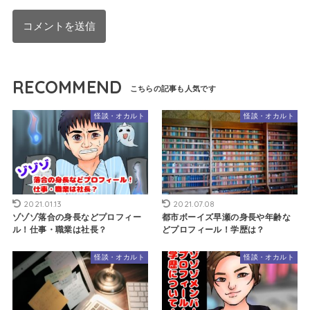
RECOMMEND
怪談・オカルト
怪談・オカルト
2021.01.13
2021.07.08
ゾゾゾ落合の身長などプロフィー
都市ボーイズ早瀬の身長や年齢な
ル！仕事・職業は社長？
どプロフィール！学歴は？
怪談・オカルト
怪談・オカルト