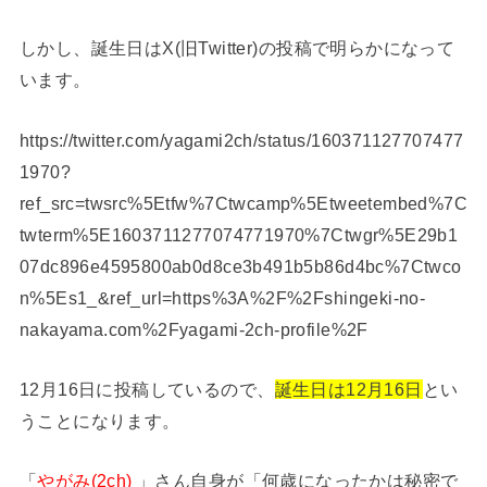
しかし、誕生日はX(旧Twitter)の投稿で明らかになって
います。
https://twitter.com/yagami2ch/status/160371127707477
1970?
ref_src=twsrc%5Etfw%7Ctwcamp%5Etweetembed%7C
twterm%5E1603711277074771970%7Ctwgr%5E29b1
07dc896e4595800ab0d8ce3b491b5b86d4bc%7Ctwco
n%5Es1_&ref_url=https%3A%2F%2Fshingeki-no-
nakayama.com%2Fyagami-2ch-profile%2F
12月16日に投稿しているので、
誕生日は12月16日
とい
うことになります。
「
やがみ(2ch)
」さん自身が「何歳になったかは秘密で