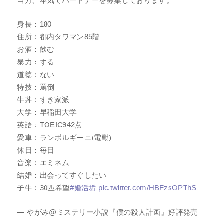
当方、本気でパートナーを募集しております。
身長：180
住所：都内タワマン85階
お酒：飲む
暴力：する
道徳：ない
特技：罵倒
牛丼：すき家派
大学：早稲田大学
英語：TOEIC942点
愛車：ランボルギーニ(電動)
休日：毎日
音楽：エミネム
結婚：出会ってすぐしたい
子牛：30匹希望
#婚活垢
pic.twitter.com/HBFzsOPThS
— やがみ@ミステリー小説『僕の殺人計画』好評発売