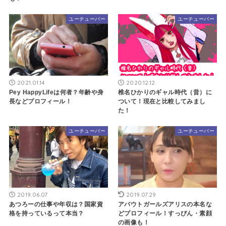
ユーチューバー
ユーチューバー
2021.01.14
2020.12.12
Pey HappyLifeは何者？年齢や身
椎名ひかりのギャル時代（昔）に
長などプロフィール！
ついて！現在と比較してみまし
た！
ユーチューバー
ユーチューバー
2019.06.07
2019.07.29
あつろーの仕事や年収は？国家資
アバウトガールズアリスの本名な
格を持っているって本当？
どプロフィール！すっぴん・素顔
の画像も！