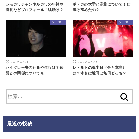
シモカワチャンネルカワの年齢や
ボドカの大学と高校について！仕
身長などプロフィール！結婚は？
事は辞めたの？
ゲーマー
ゲーマー
2019.07.21
2022.06.28
ハイグレ玉夫の仕事や年収は？伝
レトルトの誕生日（仮と本当）
説との関係についても！
は？本名は近田と亀田どっち？
検
索:
最近の投稿