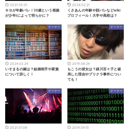
2021.05.01
2024.02.21
キヨが年齢バレ！30歳という根拠
くさあんの年齢や顔バレなどwiki
が少年tによって明らかに？
プロフィール！大学や高校は？
ゲーマー
ゲーマー
2024.02.24
2019.08.24
いそまるの嫁は？結婚相手や家族
もこうの彼女は？緑川百々子と破
について詳しく！
局した理由やプリクラ事件につい
ても！
ゲーマー
ゲーマー
2021.01.08
2019.09.13