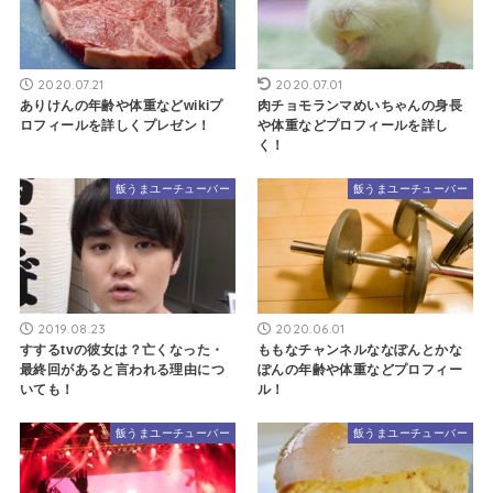
2020.07.21
2020.07.01
ありけんの年齢や体重などwikiプ
肉チョモランマめいちゃんの身長
ロフィールを詳しくプレゼン！
や体重などプロフィールを詳し
く！
飯うまユーチューバー
飯うまユーチューバー
2019.08.23
2020.06.01
すするtvの彼女は？亡くなった・
ももなチャンネルななぽんとかな
最終回があると言われる理由につ
ぽんの年齢や体重などプロフィー
いても！
ル！
飯うまユーチューバー
飯うまユーチューバー