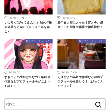
2020.05.21
2020.06.21
いのりん(びっくえんじぇる)の年齢
三年食太郎は太った？昔と今、痩
や体重などwikiプロフィールを詳
せていた画像や体重で徹底比較！
しく！
飯うまユーチューバー
飯うまユーチューバー
2020.06.11
2020.10.08
ずきてぃの性別は男なの？年齢や
えりぴよの年齢や体重などwikiプ
体重などプロフィールをどこより
ロフィールを詳しく！【びっくえ
も詳しく！
んじぇる】
検
索: