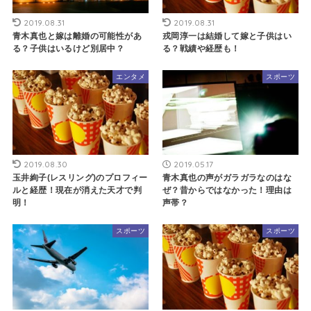
2019.08.31
2019.08.31
青木真也と嫁は離婚の可能性があ
戎岡淳一は結婚して嫁と子供はい
る？子供はいるけど別居中？
る？戦績や経歴も！
エンタメ
スポーツ
2019.08.30
2019.05.17
玉井絢子(レスリング)のプロフィー
青木真也の声がガラガラなのはな
ルと経歴！現在が消えた天才で判
ぜ？昔からではなかった！理由は
明！
声帯？
スポーツ
スポーツ