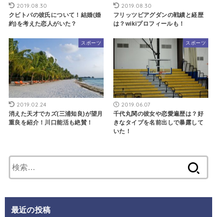
2019.08.30
2019.08.30
クビトバの彼氏について！結婚(婚
フリッツビアグダンの戦績と経歴
約)を考えた恋人がいた？
は？wikiプロフィールも！
スポーツ
スポーツ
2019.02.24
2019.06.07
消えた天才でカズ(三浦知良)が望月
千代丸関の彼女や恋愛遍歴は？好
重良を紹介！川口能活も絶賛！
きなタイプを名前出しで暴露して
いた！
検
索:
最近の投稿