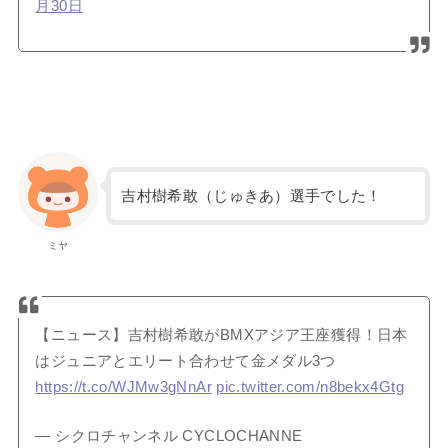
月30日
吉村樹希敢（じゅきあ）選手でした！
ミヤ
【ニュース】吉村樹希敢がBMXアジア王座獲得！日本
はジュニアとエリート合わせて金メダル3つ
https://t.co/WJMw3gNnAr
pic.twitter.com/n8bekx4Gtg
— シクロチャンネル CYCLOCHANNE