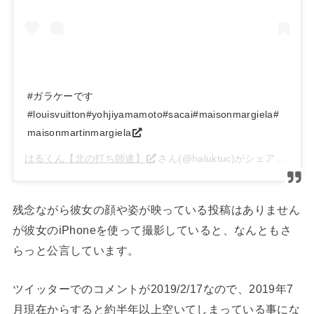
#ガラケーです
#louisvuitton#yohjiyamamoto#sacai#maisonmargiela#
maisonmartinmargiela
はるくん【北の打ち師達】
さん(@haluktuc)がシェアした投稿 –
残念ながら彼女の顔や姿が映っている投稿はありません
が彼女のiPhoneを使って撮影していると、なんともさ
らっと公言しています。
ツイッターでのコメントが2019/2/17なので、2019年7
月現在からすると約半年以上空いてしまっている事にな