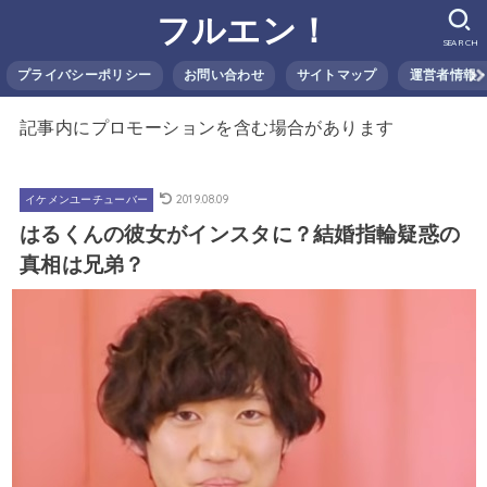
フルエン！
SEARCH
プライバシーポリシー
お問い合わせ
サイトマップ
運営者情報
記事内にプロモーションを含む場合があります
2019.08.09
イケメンユーチューバー
はるくんの彼女がインスタに？結婚指輪疑惑の
真相は兄弟？