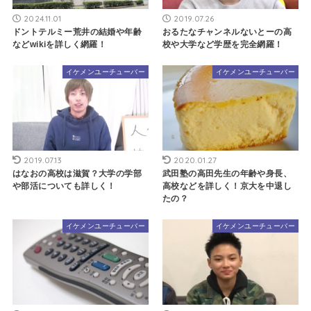
2024.11.01
2019.07.26
ドントテルミー荒井の結婚や年齢
おるたなチャンネルないとーの高
などwikiを詳しく網羅！
校や大学など学歴を完全網羅！
イケメンユーチューバー
イケメンユーチューバー
2019.07.13
2020.01.27
はなおの高校は滋賀？大学の学部
武田塾の高田先生の年齢や身長、
や部活についても詳しく！
高校などを詳しく！京大を中退し
たの？
イケメンユーチューバー
イケメンユーチューバー