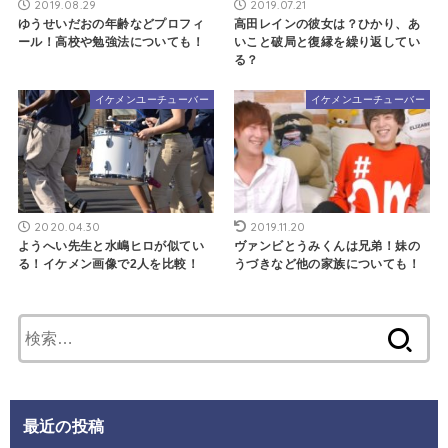
2019.08.29
2019.07.21
ゆうせいだおの年齢などプロフィ
高田レインの彼女は？ひかり、あ
ール！高校や勉強法についても！
いこと破局と復縁を繰り返してい
る？
イケメンユーチューバー
イケメンユーチューバー
2020.04.30
2019.11.20
ようへい先生と水嶋ヒロが似てい
ヴァンビとうみくんは兄弟！妹の
る！イケメン画像で2人を比較！
うづきなど他の家族についても！
検
索:
最近の投稿