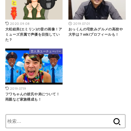
2020.09.08
2019.07.01
大松絵美(エミリン)の昔の画像！ア
おっくんの宅飲みグルメの高校や
ミューズ所属で声優を目指してい
大学は？wikiプロフィールも！
た？
芸人系ユーチューバー
2019.07.19
フワちゃんの彼氏や弟について！
両親など家族構成も！
検
索: