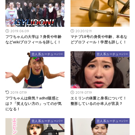
2019.06.09
2020.12.11
フワちゃんの大学は？身長や年齢
マナブ18号の身長や年齢、本名な
などwikiプロフィールを詳しく！
どプロフィール！学歴も詳しく！
芸人系ユーチューバー
芸人系ユーチューバー
2019.07.19
2019.07.19
フワちゃんは病気？adhd疑惑と
エミリンの体重と身長について！
は？「笑えない方の」ってのが気
整形しているのか本人が言及？
になる！
芸人系ユーチューバー
芸人系ユーチューバー