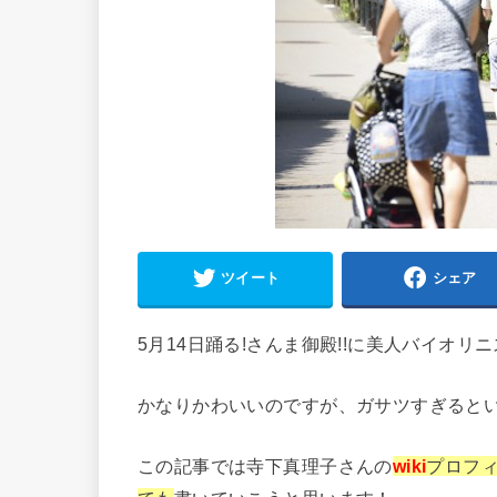
ツイート
シェア
5月14日踊る!さんま御殿!!に美人バイオ
かなりかわいいのですが、ガサツすぎると
この記事では寺下真理子さんの
wiki
プロフ