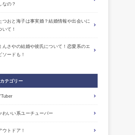
しなの？
たつおと海子は事実婚？結婚情報や出会いに
ついて！
まんさやの結婚や彼氏について！恋愛系のエ
ピソードも！
カテゴリー
VTuber
かわいい系ユーチューバー
アウトドア！