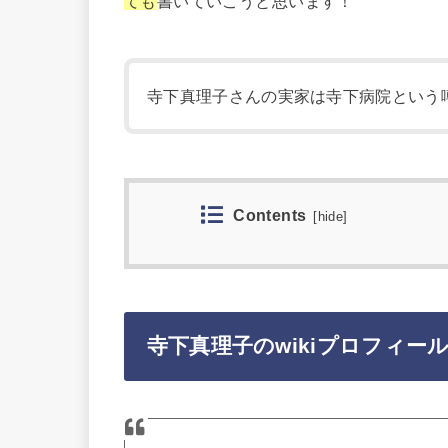
ても
書いていこうと思います！
寺下真理子さんの実家は寺下病院という
Contents
[
hide
]
寺下真理子のwikiプロフィー