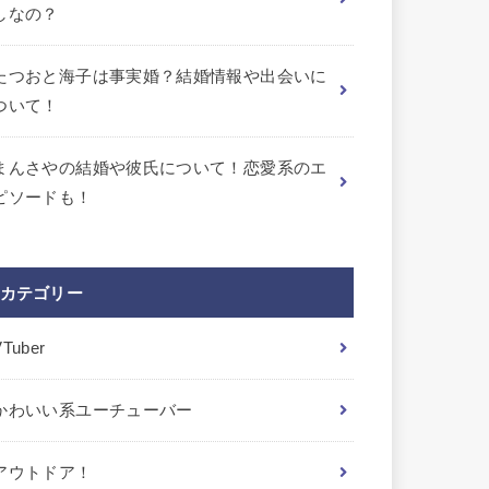
しなの？
たつおと海子は事実婚？結婚情報や出会いに
ついて！
まんさやの結婚や彼氏について！恋愛系のエ
ピソードも！
カテゴリー
VTuber
かわいい系ユーチューバー
アウトドア！