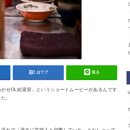
はてブ
送る
がせOL給湯室」というショートムービーがあるんです
した。
、流れで
「過去に芸能人と交際していた」
とおしゃって