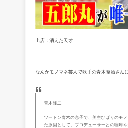
出店：消えた天才
なんかモノマネ芸人で歌手の青木隆治さん
青木隆二
ツートン青木の息子で、美空ひばりのモノ
た原因として、プロデューサーとの喧嘩や