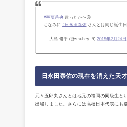
#宇薄岳央
違ったか〜😩
ちなみに
#日永田泰佑
さんとは同じ誕生日
— 大島 脩平 (@shuhey_9)
2019年2月24日
日永田泰佑の現在を消えた天
元々五郎丸さんとは地元の福岡の同級生とい
出場しました。さらには高校日本代表にも