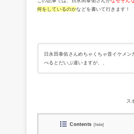
この記事では、日永田泰佑さんが
なぜそん
何をしているのか
などを書いて行きます！
日永田泰佑さんめちゃくちゃ昔イケメン
べるとだいぶ違いますが、、
ス
Contents
[
hide
]