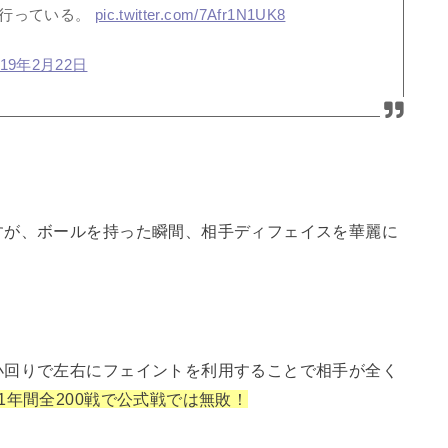
で行っている。
pic.twitter.com/7Afr1N1UK8
019年2月22日
すが、ボールを持った瞬間、相手ディフェイスを華麗に
小回りで左右にフェイントを利用することで相手が全く
11年間全200戦で公式戦では無敗！