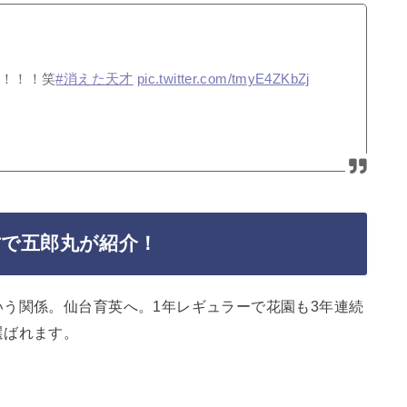
！！！笑
#消えた天才
pic.twitter.com/tmyE4ZKbZj
才で五郎丸が紹介！
う関係。仙台育英へ。1年レギュラーで花園も3年連続
選ばれます。