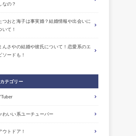
しなの？
たつおと海子は事実婚？結婚情報や出会いに
ついて！
まんさやの結婚や彼氏について！恋愛系のエ
ピソードも！
カテゴリー
VTuber
かわいい系ユーチューバー
アウトドア！