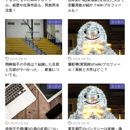
ル。経歴や出演作品も。同姓同名
安藤美姫が紹介？wikiプロフィー
注意！
ルも！
エンタメ
エンタメ
2019.08.31
2019.08.30
岡崎聡子の子供は？結婚した旦那
藩彩華(変面師)のwikiプロフィー
と元彼がヤバかった、、家族につ
ル！高校と大学はどこ？
いても。
エンタメ
エンタメ
2019.03.09
2019.08.31
赤池王子様(肇)の弟の名前につい
東京都庁のバンクシーは本物・偽