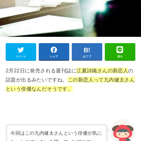
ツイート
シェア
はてブ
送る
2月22日に発売される週刊誌に
江夏詩織さんの新恋人
の
話題が出るみたいですね。
この新恋人って九内健太さん
という俳優なんだそうです。
今回はこの九内健太さんという俳優が気に