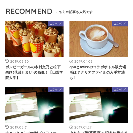
RECOMMEND
エンタメ
エンタメ
2019.08.30
2019.04.08
ボンビーガールの木村文乃と松下
qooとtwiceのコラボボトル販売場
奈緒(花菜とまい)の画像！【山梨学
所は？クリアファイルの入手方法
院大学】
も！
エンタメ
エンタメ
2019.08.31
2019.01.27
チョスヒョンのwikiプロフィー
山本あい花(茶道家)を消えた天才で