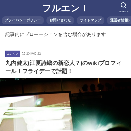
フルエン！
SEARCH
プライバシーポリシー
お問い合わせ
サイトマップ
運営者情報
記事内にプロモーションを含む場合があります
2019.02.22
エンタメ
九内健太(江夏詩織の新恋人？)のwikiプロフィ
ール！フライデーで話題！