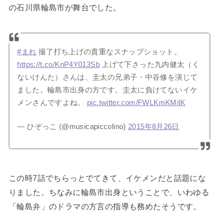
の石川県輪島市が舞台でした。
#まれ
撮了打ち上げの貴重なスナップショット。
https://t.co/KnP4Y013Sb
上げて下さった九内健太（く
ないけんた）さんは、圭太の兄弟子・中谷修を演じて
ました。輪島市出身の方です。圭太に負けてないイケ
メンさんですよね。
pic.twitter.com/FWLKmKMiIK
— ひぞっこ (@musicapiccolino)
2015年8月26日
この時7話でちらっとでてきて、イケメンだと話題にな
りました。ちなみに輪島市出身ということで、いわゆる
「輪島弁」のドラマの方言の指導も務めたそうです。