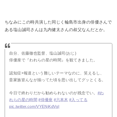
ちなみにこの時共演した同じく輪島市出身の俳優さんで
ある塩山誠司さんは九内健太さんの叔父なんだとか。
自分、佐藤徹也監督、塩山誠司(おじ)
俳優座で『われらの星の時間』を観てきました。
認知症×報道という難しいテーマなのに、笑えるし、
昔家族皆んなが揃ってた頃を思い出してグッとくる。
今日で終わりだから勧められないのが残念でい。
#わ
れらの星の時間
#俳優座
#六本木
#入ってる
pic.twitter.com/VYENjKdVgI