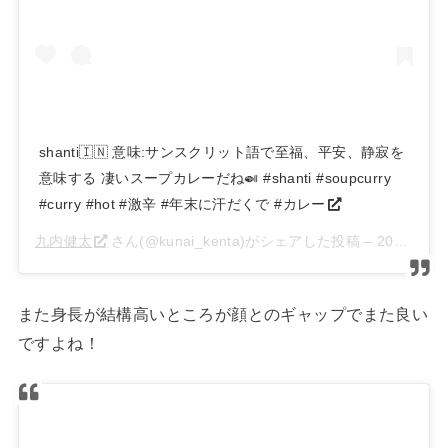
shanti🇮🇳 意味:サンスクリット語で至福、平安、静寂を
意味する 凄いスープカレーだね🍛 #shanti #soupcurry
#curry #hot #激辛 #年末に汗だくで #カレー
九内健太
さん(@kunai_kenta)がシェアした投稿 –
2018年12月月29日午前5時57分PST
また身長が結構高いところが顔とのギャップでまた良い
ですよね！