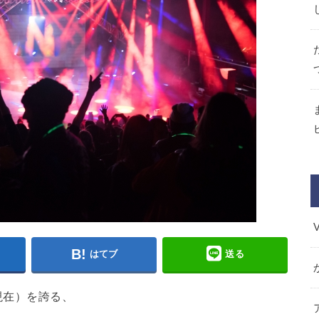
はてブ
送る
現在）を誇る、