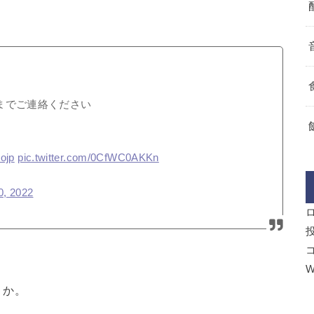
までご連絡ください
ojp
pic.twitter.com/0CfWC0AKKn
0, 2022
W
うか。