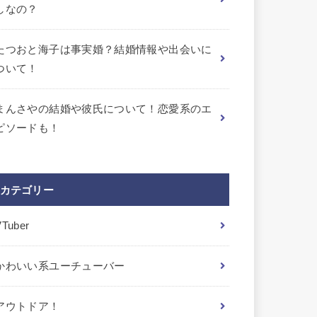
しなの？
たつおと海子は事実婚？結婚情報や出会いに
ついて！
まんさやの結婚や彼氏について！恋愛系のエ
ピソードも！
カテゴリー
VTuber
かわいい系ユーチューバー
アウトドア！