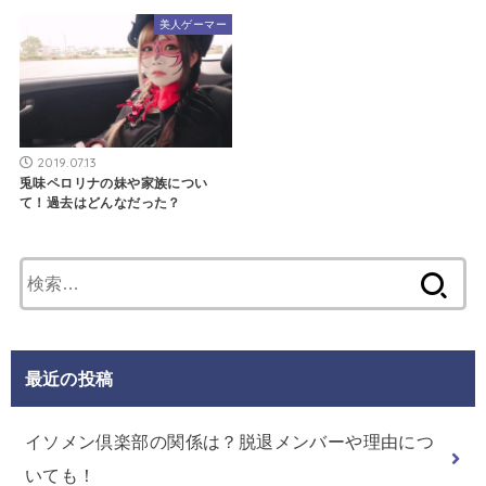
美人ゲーマー
2019.07.13
兎味ペロリナの妹や家族につい
て！過去はどんなだった？
検
索:
最近の投稿
イソメン倶楽部の関係は？脱退メンバーや理由につ
いても！