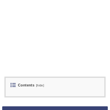
Contents
[
hide
]