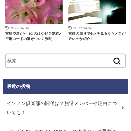
2022.04.06
2022.04.06
宮崎空港がkmiなのはなぜ？愛称と
宮崎の周りで4dxを見るならどこが
空港コードの謎がついに判明！
近いのか紹介！
検
索:
最近の投稿
イソメン倶楽部の関係は？脱退メンバーや理由につ
いても！