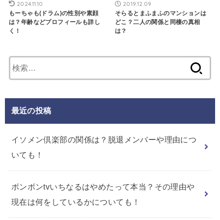
2024.11.10
2019.12.09
もーちゃも(ドラム)の性別や素顔
そらるとまふまふのマンションは
は？年齢などプロフィールも詳し
どこ？二人の関係と同棲の真相
く！
は？
検
索:
最近の投稿
イソメン倶楽部の関係は？脱退メンバーや理由につ
いても！
ボンボンtvいちなるはやめたって本当？その理由や
現在は何をしているかについても！