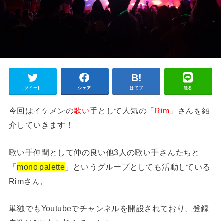
ツイート
シェア
はてブ
送る
今回はイケメンの
歌い手
として人気の「
Rim
」さんを紹
介していきます！
歌い手仲間として仲の良い他3人の歌い手さんたちと
「
mono palette
」というグループとしても活動している
Rimさん。
単独でもYoutubeでチャンネルを開設されており、登録