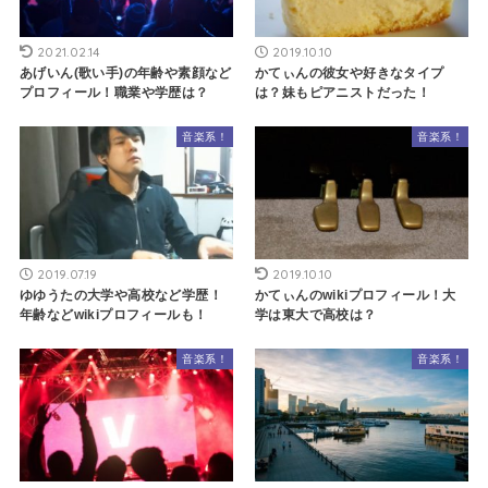
2021.02.14
2019.10.10
あげいん(歌い手)の年齢や素顔など
かてぃんの彼女や好きなタイプ
プロフィール！職業や学歴は？
は？妹もピアニストだった！
音楽系！
音楽系！
2019.07.19
2019.10.10
ゆゆうたの大学や高校など学歴！
かてぃんのwikiプロフィール！大
年齢などwikiプロフィールも！
学は東大で高校は？
音楽系！
音楽系！